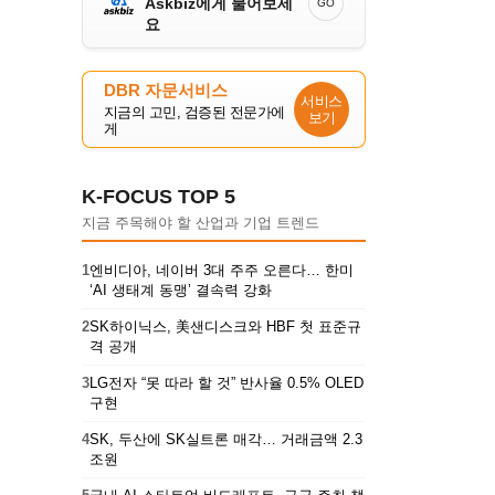
Askbiz에게 물어보세
GO
요
DBR 자문서비스
서비스
지금의 고민, 검증된 전문가에
보기
게
K-FOCUS TOP 5
지금 주목해야 할 산업과 기업 트렌드
1
엔비디아, 네이버 3대 주주 오른다… 한미
‘AI 생태계 동맹’ 결속력 강화
2
SK하이닉스, 美샌디스크와 HBF 첫 표준규
격 공개
3
LG전자 “못 따라 할 것” 반사율 0.5% OLED
구현
4
SK, 두산에 SK실트론 매각… 거래금액 2.3
조원