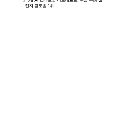
5
국내 AI 스타트업 비드래프트, 구글 주최 챌
린지 글로벌 1위