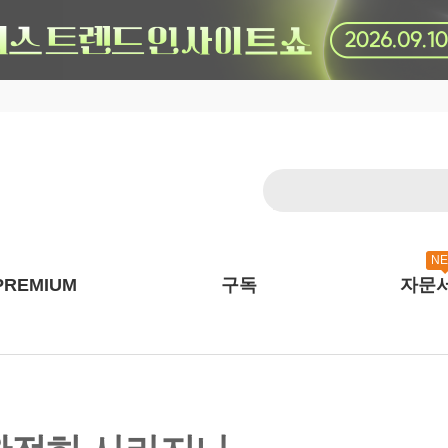
N
PREMIUM
구독
자문