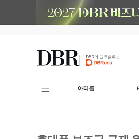
DBR의 교육솔루션
아티클