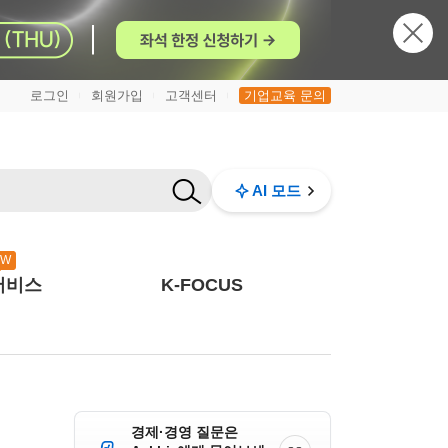
로그인
회원가입
고객센터
기업교육 문의
|
|
|
AI 모드
EW
서비스
K-FOCUS
경제·경영 질문은