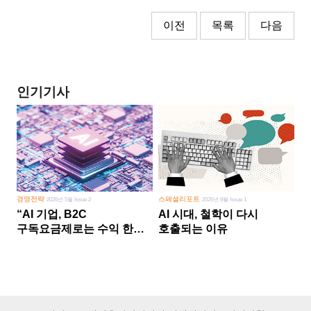
이전
목록
다음
인기기사
경영전략
스페셜리포트
2026년 5월 Issue 2
2026년 8월 Issue 1
“AI 기업, B2C
AI 시대, 철학이 다시
구독요금제로는 수익 한계
호출되는 이유
다른 사업 없이 AI 성장에만
의존 땐 위기”