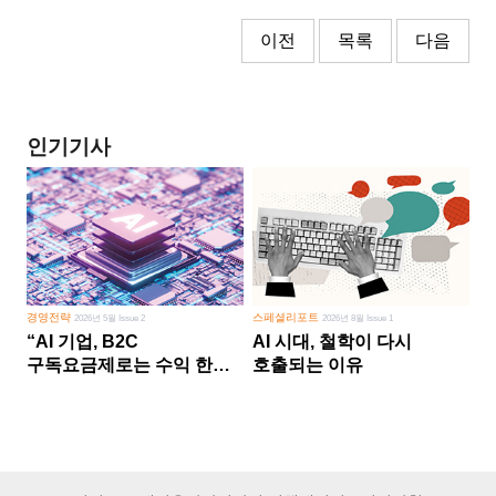
이전
목록
다음
인기기사
경영전략
스페셜리포트
2026년 5월 Issue 2
2026년 8월 Issue 1
“AI 기업, B2C
AI 시대, 철학이 다시
구독요금제로는 수익 한계
호출되는 이유
다른 사업 없이 AI 성장에만
의존 땐 위기”