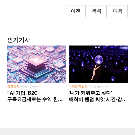
이전
목록
다음
인기기사
경영전략
마케팅/세일즈
2026년 5월 Issue 2
2026년 8월 Issue 1
“AI 기업, B2C
‘내가 키워주고 싶다’
구독요금제로는 수익 한계
애착이 팬덤 씨앗 시간·감정
다른 사업 없이 AI 성장에만
쏟다 보면 ‘정체성
의존 땐 위기”
공동체’로