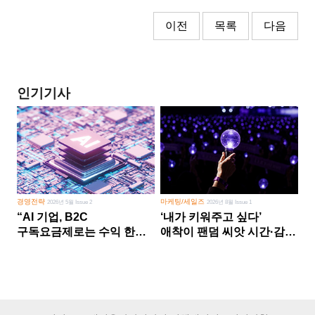
이전
목록
다음
인기기사
경영전략
마케팅/세일즈
2026년 5월 Issue 2
2026년 8월 Issue 1
“AI 기업, B2C
‘내가 키워주고 싶다’
구독요금제로는 수익 한계
애착이 팬덤 씨앗 시간·감정
다른 사업 없이 AI 성장에만
쏟다 보면 ‘정체성
의존 땐 위기”
공동체’로