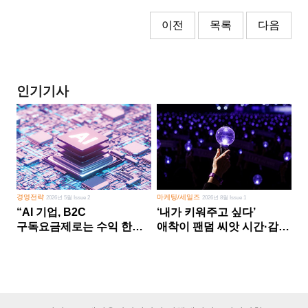
이전
목록
다음
인기기사
경영전략
마케팅/세일즈
2026년 5월 Issue 2
2026년 8월 Issue 1
“AI 기업, B2C
‘내가 키워주고 싶다’
구독요금제로는 수익 한계
애착이 팬덤 씨앗 시간·감정
다른 사업 없이 AI 성장에만
쏟다 보면 ‘정체성
의존 땐 위기”
공동체’로