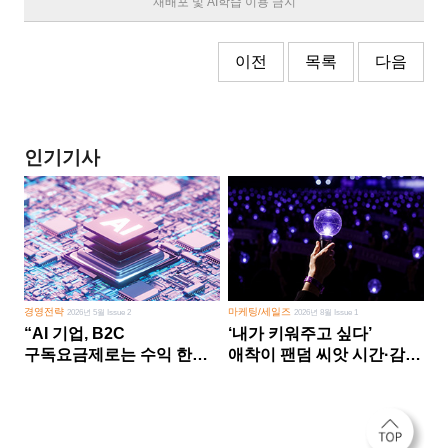
재배포 및 AI학습 이용 금지
이전
목록
다음
인기기사
경영전략
마케팅/세일즈
2026년 5월 Issue 2
2026년 8월 Issue 1
“AI 기업, B2C
‘내가 키워주고 싶다’
구독요금제로는 수익 한계
애착이 팬덤 씨앗 시간·감정
다른 사업 없이 AI 성장에만
쏟다 보면 ‘정체성
의존 땐 위기”
공동체’로