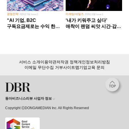
경영전략
마케팅/세일즈
2026년 5월 Issue 2
2026년 8월 Issue 1
“AI 기업, B2C
‘내가 키워주고 싶다’
구독요금제로는 수익 한계
애착이 팬덤 씨앗 시간·감정
다른 사업 없이 AI 성장에만
쏟다 보면 ‘정체성
의존 땐 위기”
공동체’로
서비스 소개
이용약관
저작권 정책
개인정보처리방침
이메일 무단수집 거부
사이트맵
기업교육 문의
동아비즈니스리뷰 사업자 정보
Copyright ⒸDONGAMEDIAN Inc. All Rights Reserved
회원 가입만 해도, DBR 월정액 서비스 첫 달 무료!
15,000여 건의 DBR 콘텐츠를
무제한으로 이용
하세요.