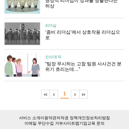
긍정적 리더십이 성과를 창출한다는
허상
리더십
‘좀비 리더십’에서 상호작용 리더십으
로
인사/조직
“팀장 무시하는 고참 팀원 사사건건 분
위기 흐리는데…”
1
서비스 소개
이용약관
저작권 정책
개인정보처리방침
이메일 무단수집 거부
사이트맵
기업교육 문의