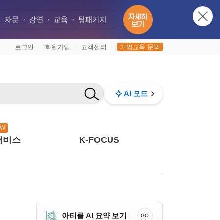
로그인
회원가입
고객센터
기업교육 문의
|
|
|
AI 모드
EW
서비스
K-FOCUS
아티클 AI 요약 보기
GO