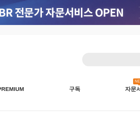
N
PREMIUM
구독
자문