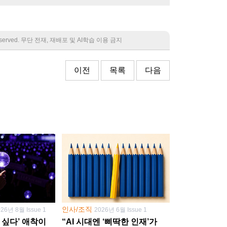
 reserved. 무단 전재, 재배포 및 AI학습 이용 금지
이전
목록
다음
인사/조직
026년 8월 Issue 1
2026년 6월 Issue 1
 싶다’ 애착이
“AI 시대엔 ‘삐딱한 인재’가