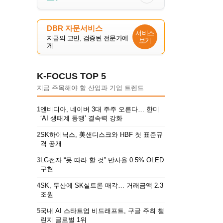
DBR 자문서비스
서비스
지금의 고민, 검증된 전문가에
보기
게
K-FOCUS TOP 5
지금 주목해야 할 산업과 기업 트렌드
1
엔비디아, 네이버 3대 주주 오른다… 한미
‘AI 생태계 동맹’ 결속력 강화
2
SK하이닉스, 美샌디스크와 HBF 첫 표준규
격 공개
3
LG전자 “못 따라 할 것” 반사율 0.5% OLED
구현
4
SK, 두산에 SK실트론 매각… 거래금액 2.3
조원
5
국내 AI 스타트업 비드래프트, 구글 주최 챌
린지 글로벌 1위