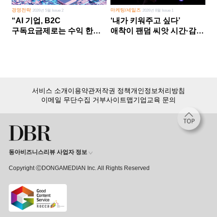
경영전략
마케팅/세일즈
2026년 5월 Issue 2
2026년 8월 Issue 1
“AI 기업, B2C
‘내가 키워주고 싶다’
구독요금제로는 수익 한계
애착이 팬덤 씨앗 시간·감정
다른 사업 없이 AI 성장에만
쏟다 보면 ‘정체성
의존 땐 위기”
공동체’로
서비스 소개
이용약관
저작권 정책
개인정보처리방침
이메일 무단수집 거부
사이트맵
기업교육 문의
동아비즈니스리뷰 사업자 정보
Copyright ⒸDONGAMEDIAN Inc. All Rights Reserved
회원 가입만 해도, DBR 월정액 서비스 첫 달 무료!
15,000여 건의 DBR 콘텐츠를
무제한으로 이용
하세요.
첫 달 무제한 이용