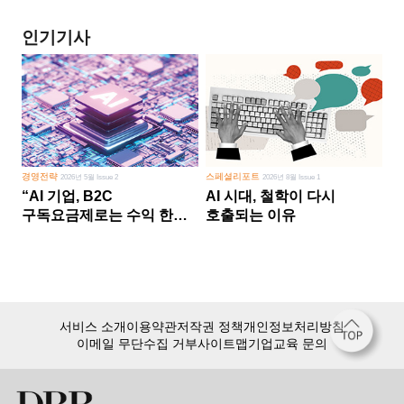
인기기사
경영전략
스페셜리포트
2026년 5월 Issue 2
2026년 8월 Issue 1
“AI 기업, B2C
AI 시대, 철학이 다시
구독요금제로는 수익 한계
호출되는 이유
다른 사업 없이 AI 성장에만
의존 땐 위기”
서비스 소개
이용약관
저작권 정책
개인정보처리방침
이메일 무단수집 거부
사이트맵
기업교육 문의