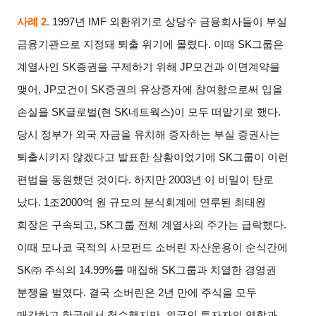
사례 2.
1997
년 IMF 외환위기로 상당수 금융회사들이 부실
금융기관으로 지정돼 퇴출 위기에 몰렸다. 이때 SK그룹은
계열사인 SK증권을 구제하기 위해 JP모건과 이면계약을
맺어, JP모건이 SK증권의 유상증자에 참여함으로써 입을
손실을 SK글로벌(현 SK네트웍스)이 모두 떠맡기로 했다.
당시 정부가 외국 자금을 유치해 증자하는 부실 증권사는
퇴출시키지 않겠다고 발표한 상황이었기에 SK그룹이 이런
편법을 동원했던 것이다. 하지만 2003년 이 비밀이 탄로
났다. 1조2000억 원 규모의 분식회계에 연루된 최태원
회장은 구속되고, SK그룹 전체 계열사의 주가는 급락했다.
이때 모나코 국적의 사모펀드 소버린 자산운용이 순식간에
SK㈜ 주식의 14.99%를 매집해 SK그룹과 치열한 경영권
분쟁을 벌였다. 결국 소버린은 2년 만에 주식을 모두
매각하고 한국에서 철수했지만, 외국인 투자자의 역할과