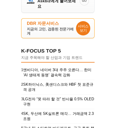
Askbiz에게 물어보세
GO
요
DBR 자문서비스
서비스
지금의 고민, 검증된 전문가에
보기
게
K-FOCUS TOP 5
지금 주목해야 할 산업과 기업 트렌드
1
엔비디아, 네이버 3대 주주 오른다… 한미
‘AI 생태계 동맹’ 결속력 강화
2
SK하이닉스, 美샌디스크와 HBF 첫 표준규
격 공개
3
LG전자 “못 따라 할 것” 반사율 0.5% OLED
구현
4
SK, 두산에 SK실트론 매각… 거래금액 2.3
조원