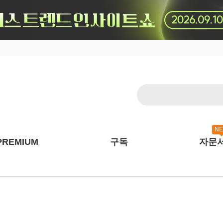
N
PREMIUM
구독
자문