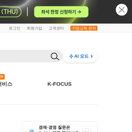
로그인
회원가입
고객센터
기업교육 문의
|
|
|
AI 모드
EW
서비스
K-FOCUS
경제·경영 질문은