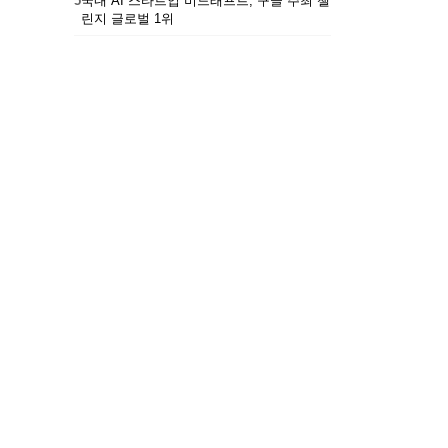
5
국내 AI 스타트업 비드래프트, 구글 주최 챌
린지 글로벌 1위