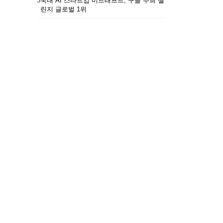
5
국내 AI 스타트업 비드래프트, 구글 주최 챌
린지 글로벌 1위