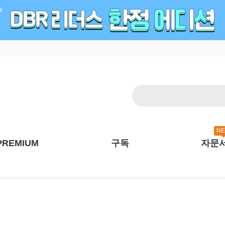
N
PREMIUM
구독
자문