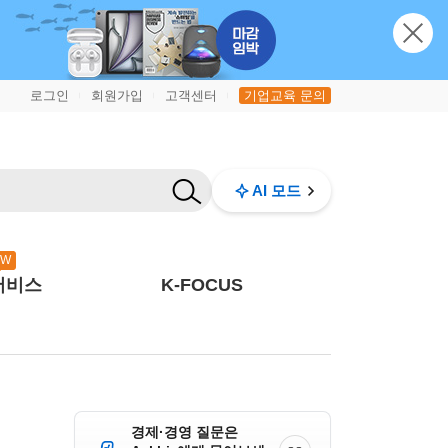
로그인
회원가입
고객센터
기업교육 문의
|
|
|
AI 모드
EW
서비스
K-FOCUS
경제·경영 질문은