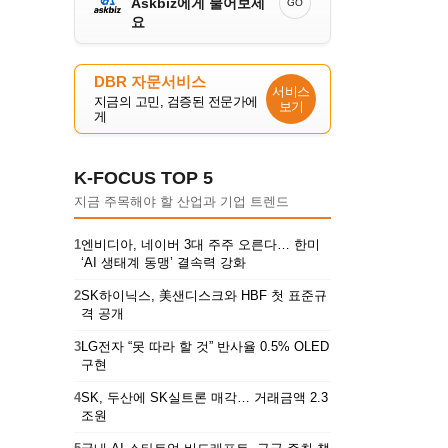
Askbiz에게 물어보세
GO
요
DBR 자문서비스
서비스
지금의 고민, 검증된 전문가에
보기
게
K-FOCUS TOP 5
지금 주목해야 할 산업과 기업 트렌드
1
엔비디아, 네이버 3대 주주 오른다… 한미
‘AI 생태계 동맹’ 결속력 강화
2
SK하이닉스, 美샌디스크와 HBF 첫 표준규
격 공개
3
LG전자 “못 따라 할 것” 반사율 0.5% OLED
구현
4
SK, 두산에 SK실트론 매각… 거래금액 2.3
조원