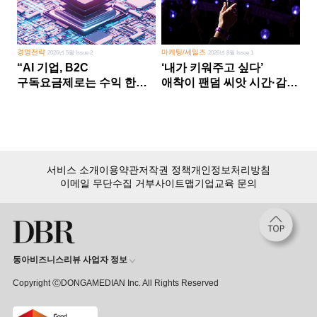
경영전략
마케팅/세일즈
2026년 5월 Issue 2
2026년 8월 Issue 1
“AI 기업, B2C
‘내가 키워주고 싶다’
구독요금제로는 수익 한계
애착이 팬덤 씨앗 시간·감정
다른 사업 없이 AI 성장에만
쏟다 보면 ‘정체성
의존 땐 위기”
공동체’로
서비스 소개
이용약관
저작권 정책
개인정보처리방침
이메일 무단수집 거부
사이트맵
기업교육 문의
동아비즈니스리뷰 사업자 정보
Copyright ⒸDONGAMEDIAN Inc. All Rights Reserved
회원 가입만 해도, DBR 월정액 서비스 첫 달 무료!