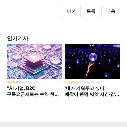
이전
목록
다음
인기기사
경영전략
마케팅/세일즈
2026년 5월 Issue 2
2026년 8월 Issue 1
“AI 기업, B2C
‘내가 키워주고 싶다’
구독요금제로는 수익 한계
애착이 팬덤 씨앗 시간·감정
다른 사업 없이 AI 성장에만
쏟다 보면 ‘정체성
의존 땐 위기”
공동체’로