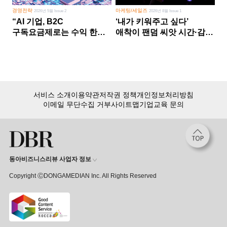
경영전략
마케팅/세일즈
2026년 5월 Issue 2
2026년 8월 Issue 1
“AI 기업, B2C
‘내가 키워주고 싶다’
구독요금제로는 수익 한계
애착이 팬덤 씨앗 시간·감정
다른 사업 없이 AI 성장에만
쏟다 보면 ‘정체성
의존 땐 위기”
공동체’로
서비스 소개
이용약관
저작권 정책
개인정보처리방침
이메일 무단수집 거부
사이트맵
기업교육 문의
동아비즈니스리뷰 사업자 정보
Copyright ⒸDONGAMEDIAN Inc. All Rights Reserved
회원 가입만 해도, DBR 월정액 서비스 첫 달 무료!
15,000여 건의 DBR 콘텐츠를
무제한으로 이용
하세요.
첫 달 무제한 이용