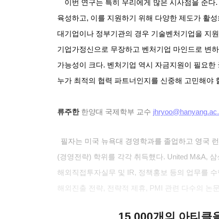
이번 연구는 특히 우리에게 많은 시사점을 준다
육성하고
,
이를 지원하기 위해 다양한 제도가 활성
대기업이나 정부기관의 경우 기술벤처기업을 지원
기업가정신으로 무장하고 벤처기업 마인드로 변하
가능성이 크다
.
벤처기업 역시 자금지원이 필요한
누가 최적의 협력 파트너인지를 신중해 고민해야 
류주한
한양대 국제학부 교수
jhryoo@hanyang.ac.
필자는 미국 뉴욕대 경영학과를 졸업하고 영국 
(
경영전략
)
학위를 각각 취득했다
. United M&A,
삼
해외직접투자실무 및
IR,
정책홍보 등의 업무를 수
해외진출 전략
,
전략적 제휴
, PMI
관련 다수의 논
15,000개의 아티