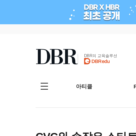
DBR의 교육솔루션
아티클