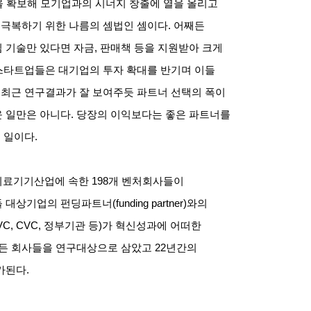
 확보해 모기업과의 시너지 창출에 열을 올리고
 극복하기 위한 나름의 셈법인 셈이다
.
어째든
 기술만 있다면 자금
,
판매책 등을 지원받아 크게
스타트업들은 대기업의 투자 확대를 반기며 이들
 최근 연구결과가 잘 보여주듯 파트너 선택의 폭이
운 일만은 아니다
.
당장의 이익보다는 좋은 파트너를
될 일이다
.
의료기기산업에 속한
198
개 벤처회사들이
들 대상기업의 펀딩파트너
(funding partner)
와의
VC, CVC,
정부기관 등
)
가 혁신성과에 어떠한
모든 회사들을 연구대상으로 삼았고
22
년간의
가된다
.