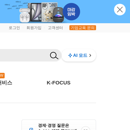
로그인
회원가입
고객센터
기업교육 문의
|
|
|
AI 모드
EW
서비스
K-FOCUS
경제·경영 질문은