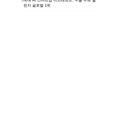
5
국내 AI 스타트업 비드래프트, 구글 주최 챌
린지 글로벌 1위