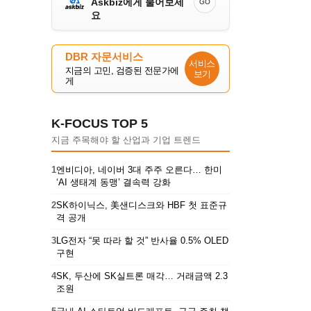
Askbiz에게 물어보세
GO
요
DBR 자문서비스
서비스
지금의 고민, 검증된 전문가에
보기
게
K-FOCUS TOP 5
지금 주목해야 할 산업과 기업 트렌드
1
엔비디아, 네이버 3대 주주 오른다… 한미
‘AI 생태계 동맹’ 결속력 강화
2
SK하이닉스, 美샌디스크와 HBF 첫 표준규
격 공개
3
LG전자 “못 따라 할 것” 반사율 0.5% OLED
구현
4
SK, 두산에 SK실트론 매각… 거래금액 2.3
조원