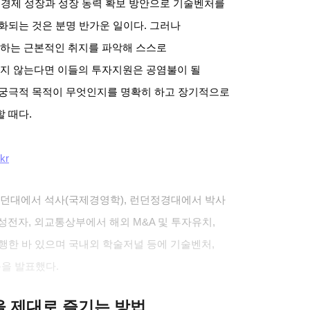
.
경제 성장과 성장 동력 확보 방안으로 기술벤처를
화되는 것은 분명 반가운 일이다
.
그러나
하는 근본적인 취지를 파악해 스스로
지 않는다면 이들의 투자지원은 공염불이 될
 궁극적 목적이 무엇인지를 명확히 하고 장기적으로
할 때다
.
kr
런던대에서 석사
(
국제경영학
),
런던정경대에서 박사
성전자
,
외교통상부에서 해외
M&A
및 투자유치
,
행한 바 있으며 국내외 학술저널 등에 기술벤처
,
문을 발표했다
.
클을 제대로 즐기는 방법