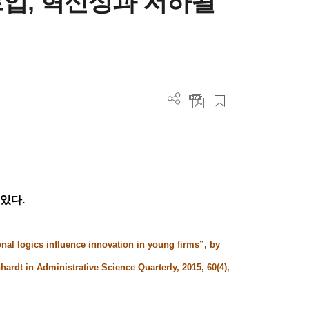
트업, 혁신성과 저하될
험있다
.
onal logics influence innovation in young firms”, by
ardt in Administrative Science Quarterly, 2015, 60(4),