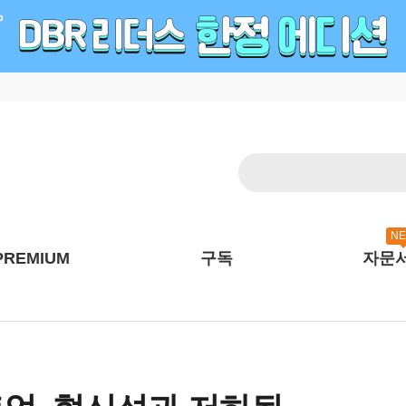
N
PREMIUM
구독
자문