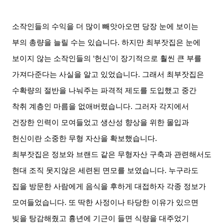
소작인들의 수익을 더 많이 빼앗아오면 당장 눈에 보이는
부의 총량을 늘릴 수는 있습니다
.
하지만 최부잣집은 눈에
보이지 않는 소작인들의
‘
헌신
’
이 장기적으로 훨씬 큰 부를
가져다준다는 사실을 알고 있었습니다
.
그래서 최부잣집은
수확량의 절반을 나눠주는 파격적 제도를 도입했고 중간
착취 계층인 마름을 없애버렸습니다
.
그러자 각지에서
건장한 인력이 모여들었고 생산성 향상을 위한 몰입과
헌신이란 소중한 무형 자산을 확보했습니다
.
최부잣집은 정보와 브랜드 같은 무형자산 구축과 관련해서도
현대 조직 못지않은 세련된 면모를 보였습니다
.
누구라도
집을 방문한 사람에게 음식을 후하게 대접하자 각종 정보가
모여들었습니다
.
또 딱한 사정이나 타당한 이유가 있으면
빚을 탕감해줬고 흉년에 기근이 들면 식량을 대주었기