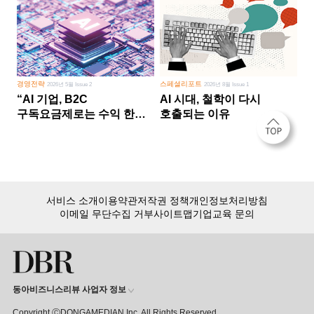
경영전략
스페셜리포트
2026년 5월 Issue 2
2026년 8월 Issue 1
“AI 기업, B2C
AI 시대, 철학이 다시
구독요금제로는 수익 한계
호출되는 이유
다른 사업 없이 AI 성장에만
의존 땐 위기”
서비스 소개
이용약관
저작권 정책
개인정보처리방침
이메일 무단수집 거부
사이트맵
기업교육 문의
동아비즈니스리뷰 사업자 정보
Copyright ⒸDONGAMEDIAN Inc. All Rights Reserved