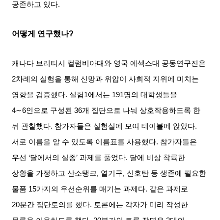
공존하고 있다
.
어떻게 연구했나
?
캐나다 브리티시 컬럼비아대와 영국 에섹스대 공동연구진은
2
차례의 실험을 통해 신망과 위압이 사회적 지위에 미치는
영향을 검증했다
.
실험
1
에서는
191
명의 대학생들을
4∼6
인으로 구성된
36
개 집단으로 나눠 상호작용하도록 한
뒤 관찰했다
.
참가자들은 실험실에 모여 테이블에 앉았다
.
서로 이름을 알 수 있도록 이름표를 사용했다
.
참가자들은
우선
‘
달에서의 실종
’
과제를 풀었다
.
달에 비상 착륙한
상황을 가정하고 산소탱크
,
열기구
,
신호탄 등 생존에 필요한
물품
15
가지의 우선순위를 매기는 과제다
.
같은 과제로
20
분간 집단토의를 했다
.
토론에는 각자가 미리 작성한