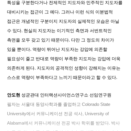
특성을 구분한다거나 전제적인 지도자와 민주적인 지도자를
대비시키는 접근이 그 예다
.
그러나 이런 식의 이분법적
접근은 개념적인 구분이지 지도자의 실제적인 모습은 아닐
수 있다
.
현실의 지도자는 이기적인 측면과 서번트적인
측면을 모두 갖고 있기 때문이다
.
다만 그 정도의 차이가
있을 뿐이다
.
역량이 뛰어난 지도자는 강압에 의존할
필요성이 줄고 반대로 역량이 부족한 지도자는 강압에 더욱
의존하게 된다
.
지도자의 공격적인 성향이 강해지는 이유는
스스로 역량이 부족하다고 느끼기 때문이라고 할 수 있다
.
안도현
성균관대 인터랙션사이언스연구소 선임연구원
필자는 서울대 동양사학과를 졸업하고
Colorado State
University
에서 커뮤니케이션 전공 석사
, University of
Alabama
에서 커뮤니케이션 전공 박사 학위를 받았다
.
박사