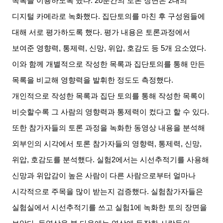
목록을 이용하도록 했다
. 20
분간의 토론 장면은
2
대의
디지털 카메라로 녹화했다
.
집단토의를 마친 후 구성원들에
대해 서로 평가하도록 했다
.
평가 내용은 토론과정에서
보여준 영향력
,
통제력
,
신망
,
위압
,
호감도 등
5
개 요소였다
.
이와 함께 개별적으로 작성한 목록과 집단토의를 통해 만든
목록을 비교해 영향력을 발휘한 정도도 측정했다
.
개인적으로 작성한 목록과 집단 토의를 통해 작성한 목록이
비슷할수록 그 사람의 영향력과 통제력이 컸다고 할 수 있다
.
또한 참가자들의 토론 과정을 녹화한 동영상 내용을 분석해
외부인의 시각에서 토론 참가자들의 영향력
,
통제력
,
신망
,
위압
,
호감도를 분석했다
.
실험
2
에서는 시선추적기를 사용해
신망과 위압감이 높은 사람이 다른 사람으로부터 얼마나
시각적으로 주목을 많이 받는지 검증했다
.
실험참가자들은
실험실에서 시선추적기를 쓰고 실험
1
에 녹화한 토의 장면을