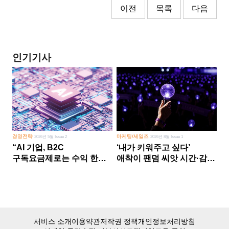
이전
목록
다음
인기기사
경영전략
마케팅/세일즈
2026년 5월 Issue 2
2026년 8월 Issue 1
“AI 기업, B2C
‘내가 키워주고 싶다’
구독요금제로는 수익 한계
애착이 팬덤 씨앗 시간·감정
다른 사업 없이 AI 성장에만
쏟다 보면 ‘정체성
의존 땐 위기”
공동체’로
서비스 소개
이용약관
저작권 정책
개인정보처리방침