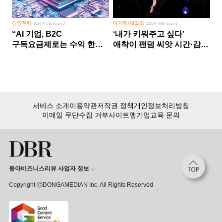
경영전략
마케팅/세일즈
2026년 5월 Issue 2
2026년 8월 Issue 1
“AI 기업, B2C
‘내가 키워주고 싶다’
구독요금제로는 수익 한계
애착이 팬덤 씨앗 시간·감정
다른 사업 없이 AI 성장에만
쏟다 보면 ‘정체성
의존 땐 위기”
공동체’로
서비스 소개
이용약관
저작권 정책
개인정보처리방침
이메일 무단수집 거부
사이트맵
기업교육 문의
동아비즈니스리뷰 사업자 정보
Copyright ⒸDONGAMEDIAN Inc. All Rights Reserved
회원 가입만 해도, DBR 월정액 서비스 첫 달 무료!
15,000여 건의 DBR 콘텐츠를
무제한으로 이용
하세요.