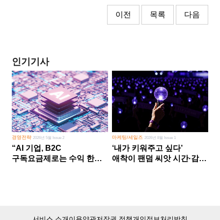
이전
목록
다음
인기기사
경영전략
마케팅/세일즈
2026년 5월 Issue 2
2026년 8월 Issue 1
“AI 기업, B2C
‘내가 키워주고 싶다’
구독요금제로는 수익 한계
애착이 팬덤 씨앗 시간·감정
다른 사업 없이 AI 성장에만
쏟다 보면 ‘정체성
의존 땐 위기”
공동체’로
서비스 소개
이용약관
저작권 정책
개인정보처리방침