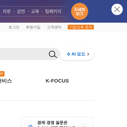
로그인
회원가입
고객센터
기업교육 문의
|
|
|
AI 모드
EW
서비스
K-FOCUS
경제·경영 질문은