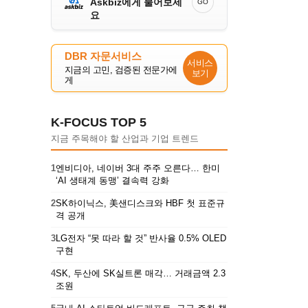
Askbiz에게 물어보세
GO
요
DBR 자문서비스
서비스
지금의 고민, 검증된 전문가에
보기
게
K-FOCUS TOP 5
지금 주목해야 할 산업과 기업 트렌드
1
엔비디아, 네이버 3대 주주 오른다… 한미
‘AI 생태계 동맹’ 결속력 강화
2
SK하이닉스, 美샌디스크와 HBF 첫 표준규
격 공개
3
LG전자 “못 따라 할 것” 반사율 0.5% OLED
구현
4
SK, 두산에 SK실트론 매각… 거래금액 2.3
조원