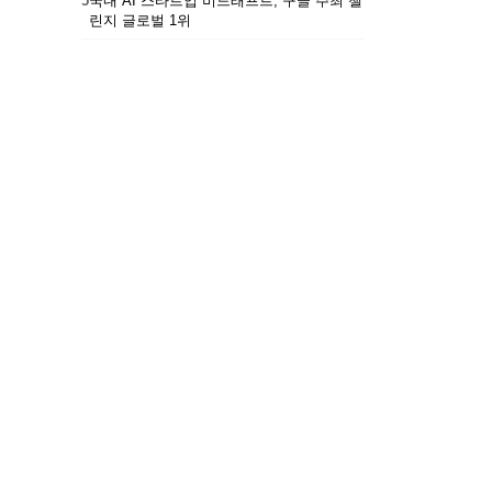
5
국내 AI 스타트업 비드래프트, 구글 주최 챌
린지 글로벌 1위