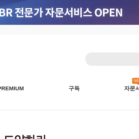
N
PREMIUM
구독
자문