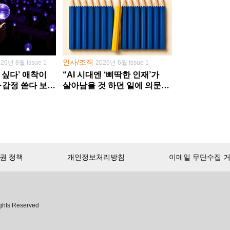
인사/조직
026년 8월 Issue 1
2026년 6월 Issue 1
 싶다’ 애착이
“AI 시대엔 ‘삐딱한 인재’가
·감정 쏟다 보면
살아남을 것 하던 일에 의문
’로
던지고 새 문제 발굴해야”
권 정책
개인정보처리방침
이메일 무단수집 
서비스 첫 달 무료!
ghts Reserved
무제한으로 이용
하세요.