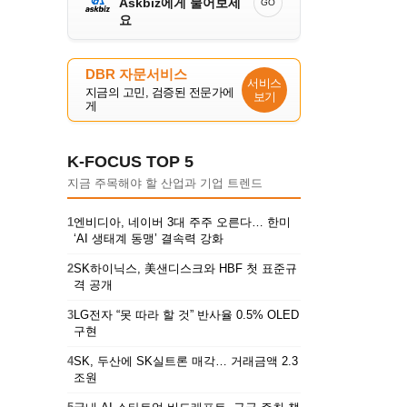
Askbiz에게 물어보세
GO
요
DBR 자문서비스
서비스
지금의 고민, 검증된 전문가에
보기
게
K-FOCUS TOP 5
지금 주목해야 할 산업과 기업 트렌드
1
엔비디아, 네이버 3대 주주 오른다… 한미
‘AI 생태계 동맹’ 결속력 강화
2
SK하이닉스, 美샌디스크와 HBF 첫 표준규
격 공개
3
LG전자 “못 따라 할 것” 반사율 0.5% OLED
구현
4
SK, 두산에 SK실트론 매각… 거래금액 2.3
조원