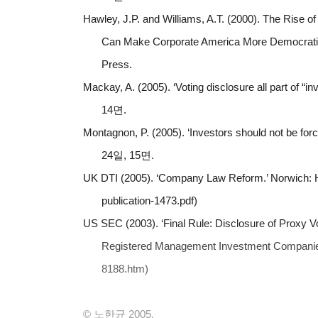
Hawley, J.P. and Williams, A.T. (2000).
The Rise of 
Can Make Corporate America More Democrat
Press.
Mackay, A. (2005). ‘Voting disclosure all part of “i
14면.
Montagnon, P. (2005). ‘Investors should not be forc
24일, 15면.
UK
DTI (2005). ‘Company Law Reform.’ Norwich: HM
publication-1473.pdf)
US
SEC (2003). ‘Final Rule: Disclosure of Proxy V
Registered Management Investment Companie
8188.htm)
©
노한균
2005.