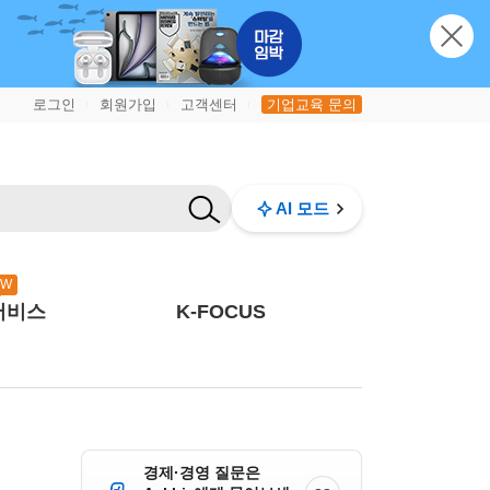
로그인
회원가입
고객센터
기업교육 문의
|
|
|
AI 모드
EW
서비스
K-FOCUS
경제·경영 질문은