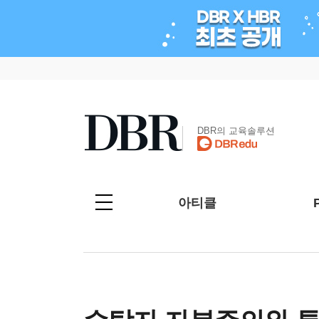
DBR의 교육솔루션
아티클