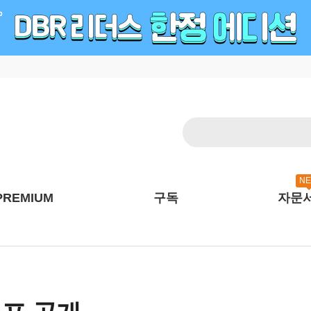
N
PREMIUM
구독
자문