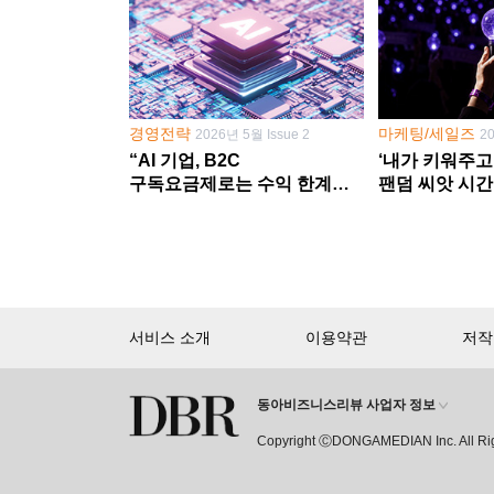
경영전략
마케팅/세일즈
2026년 5월 Issue 2
2
“AI 기업, B2C
‘내가 키워주고
구독요금제로는 수익 한계
팬덤 씨앗 시간
다른 사업 없이 AI 성장에만
‘정체성 공동체
의존 땐 위기”
서비스 소개
이용약관
저작
동아비즈니스리뷰 사업자 정보
회원 가입만 해도, DBR 월정액 
Copyright ⒸDONGAMEDIAN Inc. All Ri
15,000여 건의 DBR 콘텐츠를