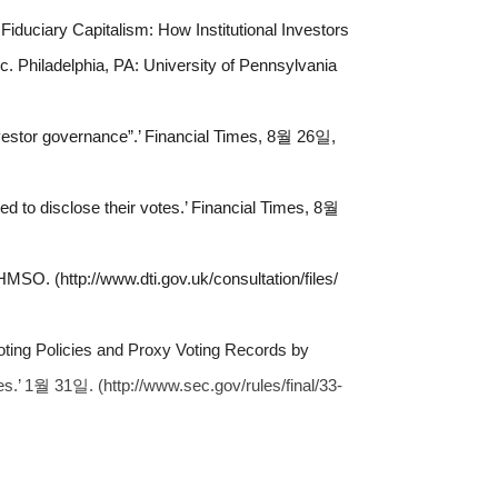
Fiduciary Capitalism: How Institutional Investors
ic
. Philadelphia, PA: University of Pennsylvania
nvestor governance”.’
Financial Times
, 8
월 26일,
ed to disclose their votes.’
Financial Times
, 8
월
SO. (http://www.dti.gov.uk/consultation/files/
oting Policies and Proxy Voting Records by
s.’ 1
월 31일. (http://www.sec.gov/rules/final/33-