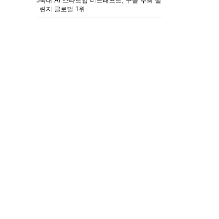
5
국내 AI 스타트업 비드래프트, 구글 주최 챌
린지 글로벌 1위