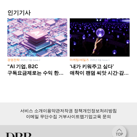
인기기사
경영전략
마케팅/세일즈
2026년 5월 Issue 2
2026년 8월 Issue 1
“AI 기업, B2C
‘내가 키워주고 싶다’
구독요금제로는 수익 한계
애착이 팬덤 씨앗 시간·감정
다른 사업 없이 AI 성장에만
쏟다 보면 ‘정체성
의존 땐 위기”
공동체’로
서비스 소개
이용약관
저작권 정책
개인정보처리방침
이메일 무단수집 거부
사이트맵
기업교육 문의