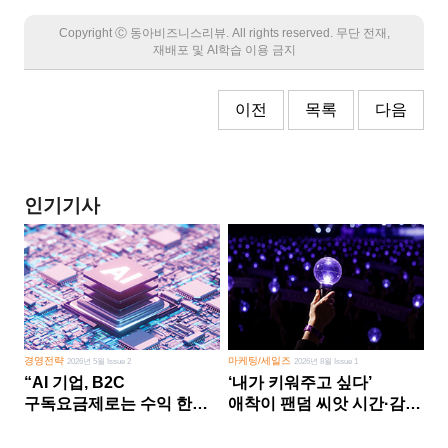
Copyright Ⓒ 동아비즈니스리뷰. All rights reserved. 무단 전재,
재배포 및 AI학습 이용 금지
이전
목록
다음
인기기사
경영전략
마케팅/세일즈
2026년 5월 Issue 2
2026년 8월 Issue 1
“AI 기업, B2C
‘내가 키워주고 싶다’
구독요금제로는 수익 한계
애착이 팬덤 씨앗 시간·감정
다른 사업 없이 AI 성장에만
쏟다 보면 ‘정체성
의존 땐 위기”
공동체’로