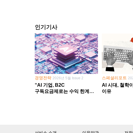
인기기사
경영전략
스페셜리포트
2026년 5월 Issue 2
20
“AI 기업, B2C
AI 시대, 철
구독요금제로는 수익 한계
이유
다른 사업 없이 AI 성장에만
의존 땐 위기”
서비스 소개
이용약관
저작