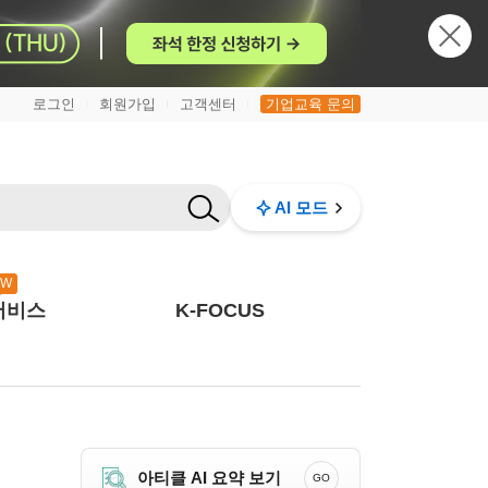
로그인
회원가입
고객센터
기업교육 문의
|
|
|
AI 모드
EW
서비스
K-FOCUS
아티클 AI 요약 보기
GO