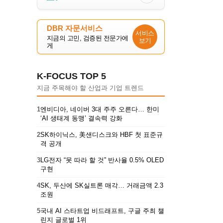
DBR 자문서비스
서비스
지금의 고민, 검증된 전문가에
보기
게
K-FOCUS TOP 5
지금 주목해야 할 산업과 기업 트렌드
1
엔비디아, 네이버 3대 주주 오른다… 한미
‘AI 생태계 동맹’ 결속력 강화
2
SK하이닉스, 美샌디스크와 HBF 첫 표준규
격 공개
3
LG전자 “못 따라 할 것” 반사율 0.5% OLED
구현
4
SK, 두산에 SK실트론 매각… 거래금액 2.3
조원
5
국내 AI 스타트업 비드래프트, 구글 주최 챌
린지 글로벌 1위