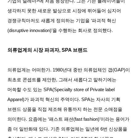
기업의 딜레마
>
에 처음 등장한다
.
그는 기존 플레이어들이
생각하지 못한 새로운 발상으로 시장에 뛰어들어 심지어
경쟁규칙마저도 새롭게 정의하는 기업을
‘
파괴적 혁신
(disruptive innovation)’
을 수행하는 회사로 정의했다
.
의류업계의 시장 파괴자
, SPA
브랜드
의류업계는 어떠한가
. 1980
년대 중반 의류업체인 갭
(GAP)
이
최초로 콘셉트를 제안한
,
그래서 새롭다고 말하기에는
머쓱할 수도 있는
SPA(Specialty store of Private label
Apparel)
가 파괴적 혁신의 주역이다
. SPA
는 자사의 기획
브랜드 상품을 직접 제조해 유통까지 하는 전문 소매점을
의미한다
.
요즘에는
‘
패스트 패션
(fast fashion)’
이라는 용어가
좀 더 일반화돼 있다
.
기존 의류업체는 일년에
6
번 신상품을