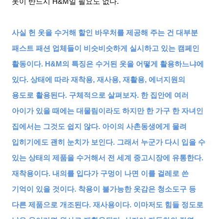
옷이 반드시
H&M
일 필요도 없다
.
사실 헌 옷을 수거해 할인 바우처를 제공해 주는 건 대부분
패스트 패션 업체들이 비슷비슷하게 실시하고 있는 캠페인
활동이다
. H&M
의 특징은 수거된 옷을 어떻게 활용하느냐에
있다
.
상태에 따라 재착용
,
재사용
,
재활용
,
에너지원의
용도로 활용된다
.
구체적으로 살펴보자
.
한 집안에 여러
아이가 있을 때에는 대물림이라도 하지만 한 가구 한 자녀인
집에서는 그것도 쉽지 않다
.
아이의 사촌동생에게 물려
입히기에도 괜히 눈치가 보인다
.
그래서 누군가 다시 입을 수
있는 상태의 제품을 수거해서 전 세계 중고시장에 유통한다
.
재착용이다
.
내의를 입다가 구멍이 나면 이를 걸레로 쓴
기억이 있을 것이다
.
착용이 불가능한 옷감은 청소도구 등
다른 제품으로 개조된다
.
재사용이다
.
이마저도 힘들 정도로