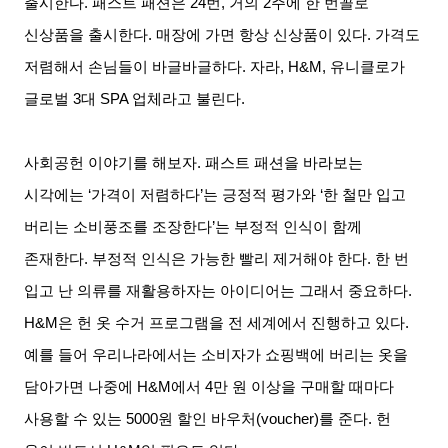
출시한다
.
패스트 패션은
24
번
,
거의
2
주에 한 번꼴로
신상품을 출시한다
.
매장에 가면 항상 신상품이 있다
.
가격도
저렴해서 손님들이 바글바글하다
.
자라
, H&M,
유니클로가
글로벌
3
대
SPA
업체라고 불린다
.
사회공헌 이야기를 해보자
.
패스트 패션을 바라보는
시각에는
‘
가격이 저렴하다
’
는 긍정적 평가와
‘
한 철만 입고
버리는 소비풍조를 조장한다
’
는 부정적 인식이 함께
존재한다
.
부정적 인식은 가능한 빨리 제거해야 한다
.
한 번
입고 난 의류를 재활용하자는 아이디어는 그래서 중요하다
.
H&M
은 헌 옷 수거 프로그램을 전 세계에서 진행하고 있다
.
예를 들어 우리나라에서는 소비자가 쇼핑백에 버리는 옷을
담아가면 나중에
H&M
에서
4
만 원 이상을 구매할 때마다
사용할 수 있는
5000
원 할인 바우처
(voucher)
를 준다
.
헌