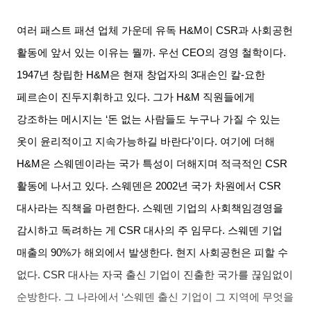
여러 패스트 패션 업체 가운데 유독
H&M
이
CSR
과 사회공헌
활동에 앞서 있는 이유는 뭘까
.
우선
CEO
의 경영 철학이다
.
1947
년 창립한
H&M
은 현재 창업자의
3
대손인 칼
-
요한
페르손이 진두지휘하고 있다
.
그가
H&M
직원들에게
강조하는 메시지는
‘
돈 없는 사람들도 누구나 가질 수 있는
옷이 윤리적이고 지속가능하길 바란다
’
이다
.
여기에 더해
H&M
은 스웨덴이라는 국가 특성이 더해지며 적극적인
CSR
활동에 나서고 있다
.
스웨덴은
2002
년 국가 차원에서
CSR
대사라는 직책을 마련한다
.
스웨덴 기업의 사회책임경영을
감시하고 독려하는 게
CSR
대사의 주 임무다
.
스웨덴 기업
매출의
90%
가 해외에서 발생한다
.
현지 사회공헌은 피할 수
없다
. CSR
대사는 자국 출신 기업이 진출한 국가를 끊임없이
순방한다
.
그 나라에서
‘
스웨덴 출신 기업이 그 지역에 무엇을