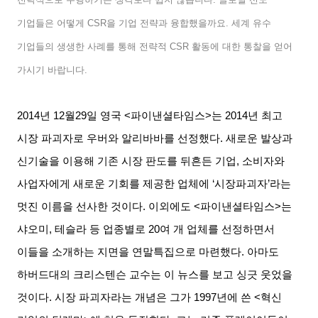
기업들은 어떻게
CSR
을 기업 전략과 융합했을까요
.
세계 유수
기업들의 생생한 사례를 통해 전략적
CSR
활동에 대한 통찰을 얻어
가시기 바랍니다
.
2014
년
12
월
29
일 영국
<
파이낸셜타임스
>
는
2014
년 최고
시장 파괴자로 우버와 알리바바를 선정했다
.
새로운 발상과
신기술을 이용해 기존 시장 판도를 뒤흔든 기업
,
소비자와
사업자에게 새로운 기회를 제공한 업체에
‘
시장파괴자
’
라는
멋진 이름을 선사한 것이다
.
이외에도
<
파이낸셜타임스
>
는
샤오미
,
테슬라 등 업종별로
20
여 개 업체를 선정하면서
이들을 소개하는 지면을 연말특집으로 마련했다
.
아마도
하버드대의 크리스텐슨 교수는 이 뉴스를 보고 싱긋 웃었을
것이다
.
시장 파괴자라는 개념은 그가
1997
년에 쓴
<
혁신