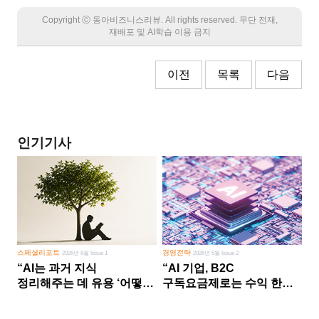
Copyright Ⓒ 동아비즈니스리뷰. All rights reserved. 무단 전재,
재배포 및 AI학습 이용 금지
이전
목록
다음
인기기사
스페셜리포트
경영전략
2026년 8월 Issue 1
2026년 5월 Issue 2
“AI는 과거 지식
“AI 기업, B2C
정리해주는 데 유용 ‘어떻게
구독요금제로는 수익 한계
살 건가’ 미래 창조는 인간
다른 사업 없이 AI 성장에만
몫”
의존 땐 위기”