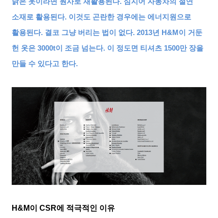
낡은 옷이라면 원사로 재활용된다
.
심지어 자동차의 절연
소재로 활용된다
.
이것도 곤란한 경우에는 에너지원으로
활용된다
.
결코 그냥 버리는 법이 없다
. 2013
년
H&M
이 거둔
헌 옷은
3000t
이 조금 넘는다
.
이 정도면 티셔츠
1500
만 장을
만들 수 있다고 한다
.
H&M
이
CSR
에 적극적인 이유