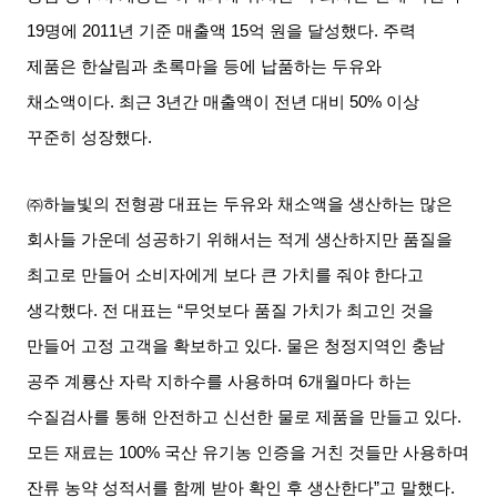
19
명에
2011
년 기준 매출액
15
억 원을 달성했다
.
주력
제품은 한살림과 초록마을 등에 납품하는 두유와
채소액이다
.
최근
3
년간 매출액이 전년 대비
50%
이상
꾸준히 성장했다
.
㈜하늘빛의 전형광 대표는 두유와 채소액을 생산하는 많은
회사들 가운데 성공하기 위해서는 적게 생산하지만 품질을
최고로 만들어 소비자에게 보다 큰 가치를 줘야 한다고
생각했다
.
전 대표는
“
무엇보다 품질 가치가 최고인 것을
만들어 고정 고객을 확보하고 있다
.
물은 청정지역인 충남
공주 계룡산 자락 지하수를 사용하며
6
개월마다 하는
수질검사를 통해 안전하고 신선한 물로 제품을 만들고 있다
.
모든 재료는
100%
국산 유기농 인증을 거친 것들만 사용하며
잔류 농약 성적서를 함께 받아 확인 후 생산한다
”
고 말했다
.