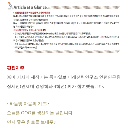
편집자주
※이 기사의 제작에는 동아일보 미래전략연구소 인턴연구원
장세민
(
연세대 경영학과
4
학년
)
씨가 참여했습니다
.
<
하늘빛 마음의 기도
>
오늘은
OOO
를 생산하는 날입니다
.
먼저 좋은 원료를 보내주신