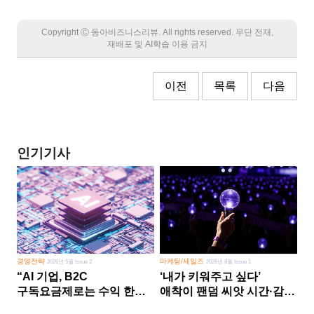
Copyright Ⓒ 동아비즈니스리뷰. All rights reserved. 무단 전재,
재배포 및 AI학습 이용 금지
이전
목록
다음
인기기사
경영전략
마케팅/세일즈
2026년 5월 Issue 2
2026년 8월 Issue 1
“AI 기업, B2C
‘내가 키워주고 싶다’
구독요금제로는 수익 한계
애착이 팬덤 씨앗 시간·감정
다른 사업 없이 AI 성장에만
쏟다 보면 ‘정체성