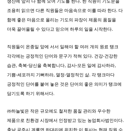
생산에 앞서 다 함께 모여 기도를 한다
.
한 직원이 기도문을
조용히 읽으면 다른 직원들은 마음속으로 이를 따라 한다
.
다
함께 좋은 마음으로 올리는 기도의 파장이 제품의 품질을
더욱 끌어올릴 수 있다고 믿으며 하루의 일을 시작한다
.
직원들이 온종일 앞에 서서 일해야 할 여러 개의 원료 탱크
각각에는 긍정적인 단어와 문구가 적혀 있다
.
건강
-
건강한
습관
,
축복
-
당신을 축복합니다
,
감사
-
모든 일에 감사하라
,
기쁨
-
세포까지 기뻐하라
,
열정
-
열정적인 삶
.
각 탱크마다
긍정적인 단어를 붙여 놓은 것은 단어의 좋은 의미가 탱크에
담기도록 하기 위해서다
.
㈜하늘빛은 작은 규모에도 철저한 품질 관리와 우수한
제품으로 친환경 시장에서 인정받고 있는 농업회사법인이다
.
충남 공주시 계룡면 하대리에 위치한 이 회사는 현재 직원 수