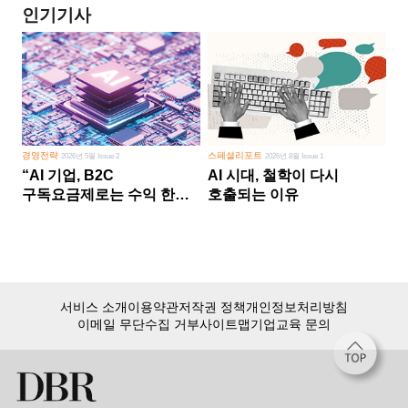
인기기사
경영전략
스페셜리포트
2026년 5월 Issue 2
2026년 8월 Issue 1
“AI 기업, B2C
AI 시대, 철학이 다시
구독요금제로는 수익 한계
호출되는 이유
다른 사업 없이 AI 성장에만
의존 땐 위기”
서비스 소개
이용약관
저작권 정책
개인정보처리방침
이메일 무단수집 거부
사이트맵
기업교육 문의