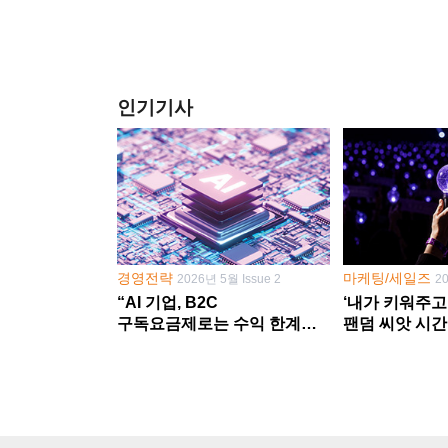
인기기사
경영전략
마케팅/세일즈
2026년 5월 Issue 2
2
“AI 기업, B2C
‘내가 키워주고
구독요금제로는 수익 한계
팬덤 씨앗 시간
다른 사업 없이 AI 성장에만
‘정체성 공동체
의존 땐 위기”