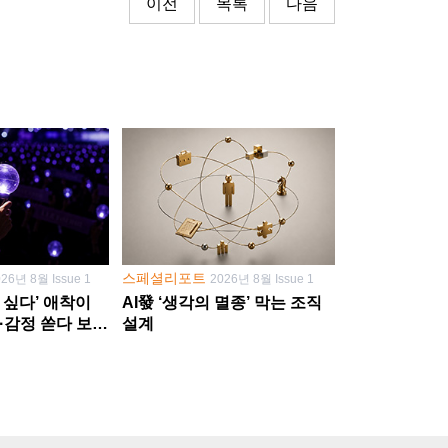
이전
목록
다음
스페셜리포트
026년 8월 Issue 1
2026년 8월 Issue 1
 싶다’ 애착이
AI發 ‘생각의 멸종’ 막는 조직
·감정 쏟다 보면
설계
’로