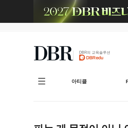
DBR의 교육솔루션
아티클