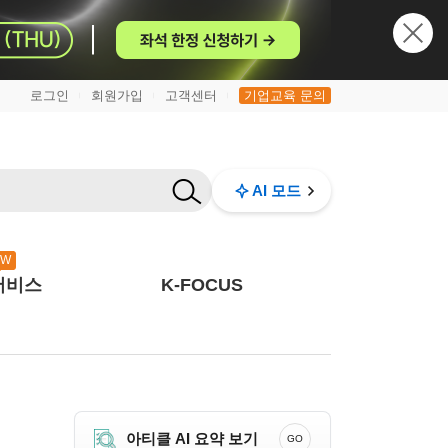
로그인
회원가입
고객센터
기업교육 문의
|
|
|
AI 모드
EW
서비스
K-FOCUS
아티클 AI 요약 보기
GO