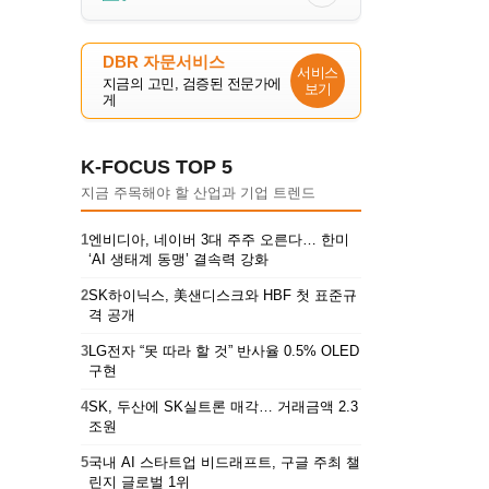
DBR 자문서비스
서비스
지금의 고민, 검증된 전문가에
보기
게
K-FOCUS TOP 5
지금 주목해야 할 산업과 기업 트렌드
1
엔비디아, 네이버 3대 주주 오른다… 한미
‘AI 생태계 동맹’ 결속력 강화
2
SK하이닉스, 美샌디스크와 HBF 첫 표준규
격 공개
3
LG전자 “못 따라 할 것” 반사율 0.5% OLED
구현
4
SK, 두산에 SK실트론 매각… 거래금액 2.3
조원
5
국내 AI 스타트업 비드래프트, 구글 주최 챌
린지 글로벌 1위