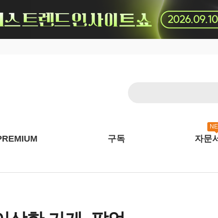
N
PREMIUM
구독
자문