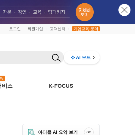
로그인
회원가입
고객센터
기업교육 문의
|
|
|
AI 모드
EW
서비스
K-FOCUS
아티클 AI 요약 보기
GO