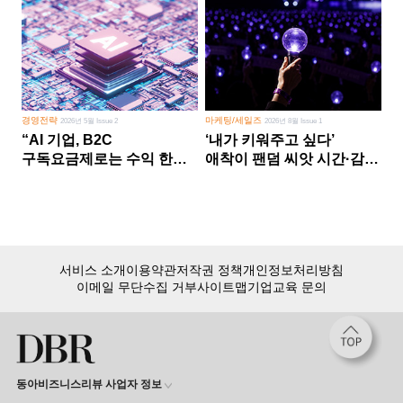
경영전략
마케팅/세일즈
2026년 5월 Issue 2
2026년 8월 Issue 1
“AI 기업, B2C
‘내가 키워주고 싶다’
구독요금제로는 수익 한계
애착이 팬덤 씨앗 시간·감정
다른 사업 없이 AI 성장에만
쏟다 보면 ‘정체성
의존 땐 위기”
공동체’로
서비스 소개
이용약관
저작권 정책
개인정보처리방침
이메일 무단수집 거부
사이트맵
기업교육 문의
동아비즈니스리뷰 사업자 정보