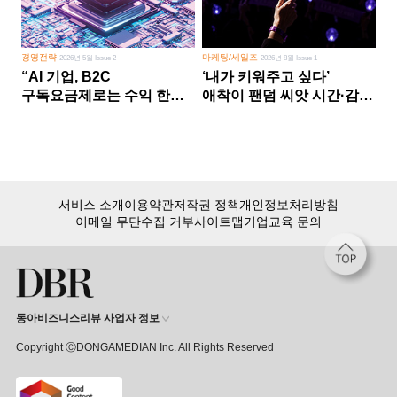
경영전략
마케팅/세일즈
2026년 5월 Issue 2
2026년 8월 Issue 1
“AI 기업, B2C
‘내가 키워주고 싶다’
구독요금제로는 수익 한계
애착이 팬덤 씨앗 시간·감정
다른 사업 없이 AI 성장에만
쏟다 보면 ‘정체성
의존 땐 위기”
공동체’로
서비스 소개
이용약관
저작권 정책
개인정보처리방침
이메일 무단수집 거부
사이트맵
기업교육 문의
동아비즈니스리뷰 사업자 정보
Copyright ⒸDONGAMEDIAN Inc. All Rights Reserved
회원 가입만 해도, DBR 월정액 서비스 첫 달 무료!
15,000여 건의 DBR 콘텐츠를
무제한으로 이용
하세요.