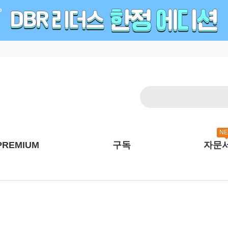
N
PREMIUM
구독
자문