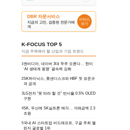
DBR 자문서비스
서비스
지금의 고민, 검증된 전문가에
보기
게
K-FOCUS TOP 5
지금 주목해야 할 산업과 기업 트렌드
1
엔비디아, 네이버 3대 주주 오른다… 한미
‘AI 생태계 동맹’ 결속력 강화
2
SK하이닉스, 美샌디스크와 HBF 첫 표준규
격 공개
3
LG전자 “못 따라 할 것” 반사율 0.5% OLED
구현
4
SK, 두산에 SK실트론 매각… 거래금액 2.3
조원
5
국내 AI 스타트업 비드래프트, 구글 주최 챌
린지 글로벌 1위