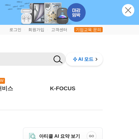
로그인
회원가입
고객센터
기업교육 문의
|
|
|
AI 모드
EW
서비스
K-FOCUS
아티클 AI 요약 보기
GO