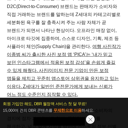
D2C(Direct-to-Consumer) 브랜드는 판매자가 소비자와
직접 거래하는 브랜드를 말하는데 Z세대의 카테고리별로
세분화된 욕구를 잘 충족시켜 주는 사람 자체가 곧
브랜드가 되면서 나타난 현상이다. 오프라인 매장 없이,
마이크로 타깃에 집중하며, 스스로 디자인, 기획, 제조 등
서플라이 체인(Supply Chain)을 관리한다.
여행 사진작가
이종범 씨가 출시한 사진 보정 앱 ‘PICA’는 ‘내가 믿고
보던 인스타그램에서 적용된 보정 감성’을 손쉽게 즐길
수 있게 해줬다. 사진/이미지 전문 기업이 만든 보정
앱들을 제치고 꾸준히 앱스토어 상위권을 유지하고 있는
이유다. Z세대가 일반인 준전문가에게 보내는 신뢰가
어느 정도 수준인지 짐작할 수 있다.
회원 가입만 해도, DBR 월정액 서비스 첫 달 무료!
15,000여 건의 DBR 콘텐츠를
무제한으로 이용
하세요.
이렇게 Z세대는 불가능해 보였던 완전 정보 소비자의
경지에 점차 가까워지고 있다. 끊임없이 팩트를
첫 달 무제한 이용
체크하고, 넓고 얕게 지식을 탐하며 스스로의 정보 선별