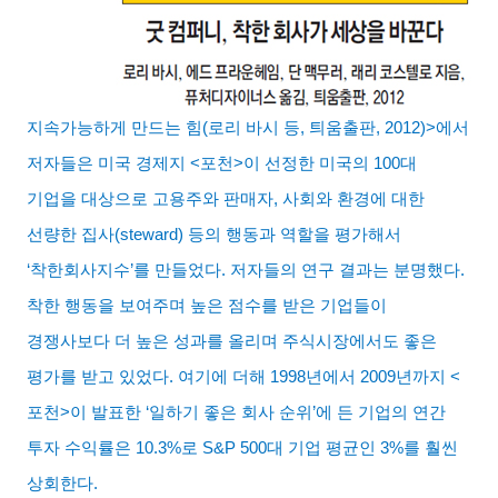
지속가능하게 만드는 힘
(
로리 바시 등
,
틔움출판
, 2012)>
에서
저자들은 미국 경제지
<
포천
>
이 선정한 미국의
100
대
기업을 대상으로 고용주와 판매자
,
사회와 환경에 대한
선량한 집사
(steward)
등의 행동과 역할을 평가해서
‘
착한회사지수
’
를 만들었다
.
저자들의 연구 결과는 분명했다
.
착한 행동을 보여주며 높은 점수를 받은 기업들이
경쟁사보다 더 높은 성과를 올리며 주식시장에서도 좋은
평가를 받고 있었다
.
여기에 더해
1998
년에서
2009
년까지
<
포천
>
이 발표한
‘
일하기 좋은 회사 순위
’
에 든 기업의 연간
투자 수익률은
10.3%
로
S&P 500
대 기업 평균인
3%
를 훨씬
상회한다
.