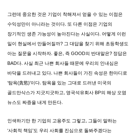
그런데 중요한 것은 기업이 착해져서 얻을 수 있는 이점은
수익성만이 아니라는 것이다
.
또 다른 이점은 기업의
장기적인 생존 가능성이 높아진다는 사실이다
.
어떻게 이런
일이 현실에서 만들어질까
?
그 대답을 찾기 위해 초등학생도
아는 질문을 시작하자
.
좋은
,
즉
GOOD
의 반대말은
?
정답은
BAD
다
.
사실 최근 나쁜 회사들 때문에 우리의 인내심은
바닥을 드러내고 있다
.
나쁜 회사들이 가진 속성은 한마디로
‘
탐욕
(
貪慾
)’
이다
.
탐욕을 있는 그대로 드러낸 미국의
골드만삭스가 지긋지긋하고
,
영국석유회사
BP
의 해상 오염
뉴스도 짜증을 내게 만든다
.
인색하기만 한 기업의 고용주도 그렇고
,
그들이 말하는
‘
사회적 책임
’
도 우리 사회를 진심으로 돌봐주겠다는