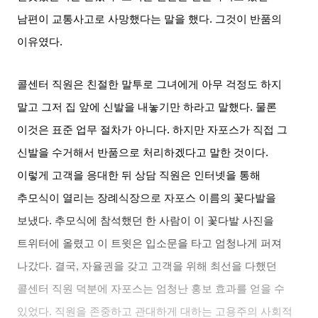
남편이 교통사고로 사망했다는 말을 했다
.
그것이 반품의
이유였다
.
콜센터 직원은 친절한 말투로 그녀에게 아무 걱정도 하지
말고 그저 집 앞에 신발을 내놓기만 하라고 말했다
.
물론
이것은 표준 업무 절차가 아니다
.
하지만 자포스가 직접 그
신발을 수거해서 반품으로 처리하겠다고 말한 것이다
.
이렇게 고객을 응대한 뒤 상담 직원은 인터넷을 통해
추모식이 열리는 장례식장으로 자포스 이름의 꽃다발을
보냈다
.
추모식에 참석했던 한 사람이 이 꽃다발 사진을
트위터에 올렸고 이 트윗은 입소문을 타고 엄청나게 퍼져
나갔다
.
결국
,
자율권을 갖고 고객을 위해 최선을 다했던
콜센터 직원 덕분에 자포스는 엄청난 홍보 효과를 얻을 수
있었다
.
직원을 존중하고 관대하게 대하는 고용주의 사회적