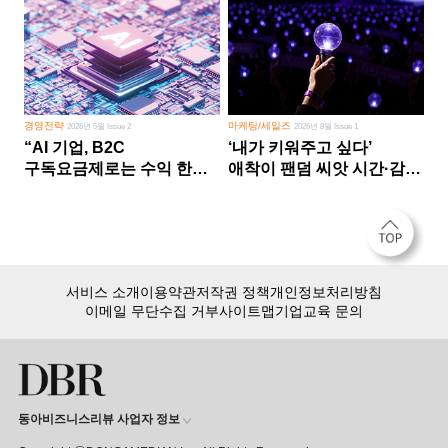
경영전략
마케팅/세일즈
2026년 5월 Issue 2
2026년 8월 Issue 1
“AI 기업, B2C
‘내가 키워주고 싶다’
구독요금제로는 수익 한계
애착이 팬덤 씨앗 시간·감정
다른 사업 없이 AI 성장에만
쏟다 보면 ‘정체성
의존 땐 위기”
공동체’로
서비스 소개
이용약관
저작권 정책
개인정보처리방침
이메일 무단수집 거부
사이트맵
기업교육 문의
동아비즈니스리뷰 사업자 정보