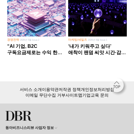
경영전략
마케팅/세일즈
2026년 5월 Issue 2
2026년 8월 Issue 1
“AI 기업, B2C
‘내가 키워주고 싶다’
구독요금제로는 수익 한계
애착이 팬덤 씨앗 시간·감정
다른 사업 없이 AI 성장에만
쏟다 보면 ‘정체성
의존 땐 위기”
공동체’로
서비스 소개
이용약관
저작권 정책
개인정보처리방침
이메일 무단수집 거부
사이트맵
기업교육 문의
동아비즈니스리뷰 사업자 정보