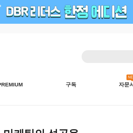
N
PREMIUM
구독
자문