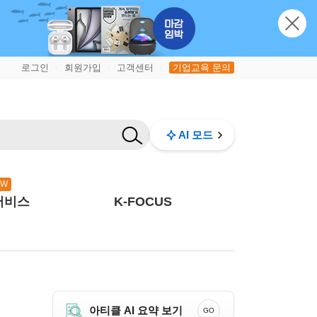
로그인
회원가입
고객센터
기업교육 문의
|
|
|
AI 모드
EW
서비스
K-FOCUS
아티클 AI 요약 보기
GO