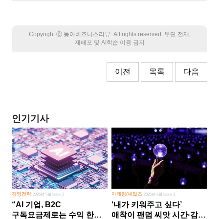
Copyright Ⓒ 동아비즈니스리뷰. All rights reserved. 무단 전재,
재배포 및 AI학습 이용 금지
이전
목록
다음
인기기사
경영전략
마케팅/세일즈
2026년 5월 Issue 2
2026년 8월 Issue 1
“AI 기업, B2C
‘내가 키워주고 싶다’
구독요금제로는 수익 한계
애착이 팬덤 씨앗 시간·감정