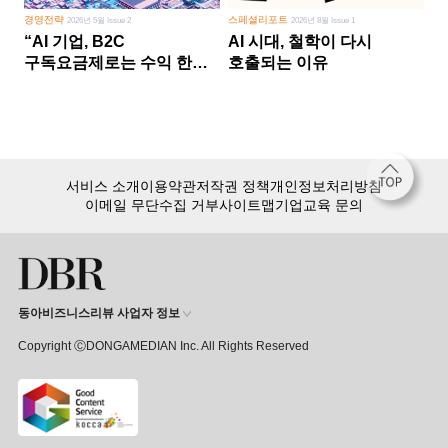
경영전략
스페셜리포트
2026년 5월 Issue 2
2026년 8월 Issue 1
“AI 기업, B2C
AI 시대, 철학이 다시
구독요금제로는 수익 한계
호출되는 이유
다른 사업 없이 AI 성장에만
의존 땐 위기”
서비스 소개
이용약관
저작권 정책
개인정보처리방침
이메일 무단수집 거부
사이트맵
기업교육 문의
동아비즈니스리뷰 사업자 정보
Copyright ⒸDONGAMEDIAN Inc. All Rights Reserved
회원 가입만 해도, DBR 월정액 서비스 첫 달 무료!
15,000여 건의 DBR 콘텐츠를
무제한으로 이용
하세요.
첫 달 무제한 이용