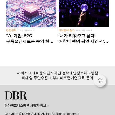
경영전략
마케팅/세일즈
2026년 5월 Issue 2
2026년 8월 Issue 1
“AI 기업, B2C
‘내가 키워주고 싶다’
구독요금제로는 수익 한계
애착이 팬덤 씨앗 시간·감정
다른 사업 없이 AI 성장에만
쏟다 보면 ‘정체성
의존 땐 위기”
공동체’로
서비스 소개
이용약관
저작권 정책
개인정보처리방침
이메일 무단수집 거부
사이트맵
기업교육 문의
동아비즈니스리뷰 사업자 정보
Copyright ⒸDONGAMEDIAN Inc. All Rights Reserved