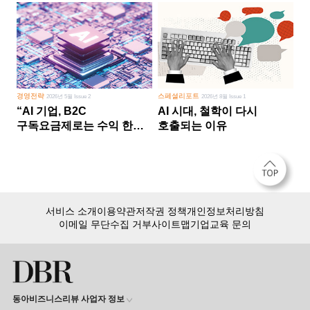
경영전략
스페셜리포트
2026년 5월 Issue 2
2026년 8월 Issue 1
“AI 기업, B2C
AI 시대, 철학이 다시
구독요금제로는 수익 한계
호출되는 이유
다른 사업 없이 AI 성장에만
의존 땐 위기”
서비스 소개
이용약관
저작권 정책
개인정보처리방침
이메일 무단수집 거부
사이트맵
기업교육 문의
동아비즈니스리뷰 사업자 정보