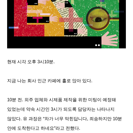
현재 시각 오후
3
시
10
분
.
지금 나는 회사 인근 카페에 홀로 앉아 있다
.
10
분 전
.
외주 업체와 시제품 제작을 위한 미팅이 예정돼
있었는데 약속 시간인
3
시가 되도록 담당자는 나타나지
않았다
.
유 과장은
“
차가 너무 막힌답니다
,
죄송하지만
10
분
안에 도착한다고 하네요
”
라고 전했다
.