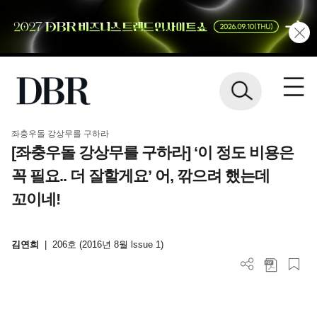
좌충우돌 강상무를 구하라
[좌충우돌 강상무를 구하라] ‘이 정도 비용은
꼭 필요.. 더 잘할게요’ 어, 깎으려 했는데
꼬이네!
김연희
|
206호 (2016년 8월 lssue 1)