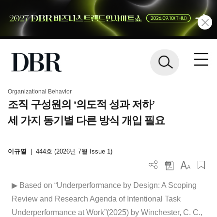
Organizational Behavior
조직 구성원의 ‘의도적 성과 저하’
세 가지 동기별 다른 방식 개입 필요
이규열
|
444호 (2026년 7월 Issue 1)
▶ Based on “Underperformance by Design: A Scoping
Review and Research Agenda of Intentional Task
Underperformance at Work”(2025) by Winchester, C. C.,