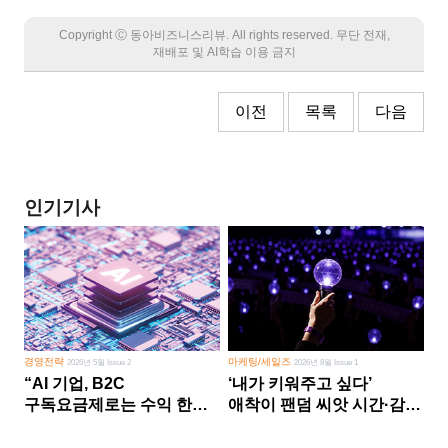
Copyright Ⓒ 동아비즈니스리뷰. All rights reserved. 무단 전재,
재배포 및 AI학습 이용 금지
이전
목록
다음
인기기사
경영전략
마케팅/세일즈
2026년 5월 Issue 2
2026년 8월 Issue 1
“AI 기업, B2C
‘내가 키워주고 싶다’
구독요금제로는 수익 한계
애착이 팬덤 씨앗 시간·감정
다른 사업 없이 AI 성장에만
쏟다 보면 ‘정체성
의존 땐 위기”
공동체’로