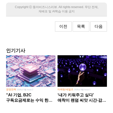
Copyright Ⓒ 동아비즈니스리뷰. All rights reserved. 무단 전재,
재배포 및 AI학습 이용 금지
이전
목록
다음
인기기사
경영전략
마케팅/세일즈
2026년 5월 Issue 2
2026년 8월 Issue 1
“AI 기업, B2C
‘내가 키워주고 싶다’
구독요금제로는 수익 한계
애착이 팬덤 씨앗 시간·감정
다른 사업 없이 AI 성장에만
쏟다 보면 ‘정체성
의존 땐 위기”
공동체’로