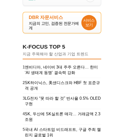
DBR 자문서비스
서비스
지금의 고민, 검증된 전문가에
보기
게
K-FOCUS TOP 5
지금 주목해야 할 산업과 기업 트렌드
1
엔비디아, 네이버 3대 주주 오른다… 한미
‘AI 생태계 동맹’ 결속력 강화
2
SK하이닉스, 美샌디스크와 HBF 첫 표준규
격 공개
3
LG전자 “못 따라 할 것” 반사율 0.5% OLED
구현
4
SK, 두산에 SK실트론 매각… 거래금액 2.3
조원
5
국내 AI 스타트업 비드래프트, 구글 주최 챌
린지 글로벌 1위