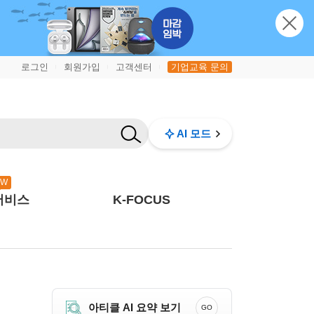
로그인
회원가입
고객센터
기업교육 문의
|
|
|
AI 모드
EW
서비스
K-FOCUS
아티클 AI 요약 보기
GO