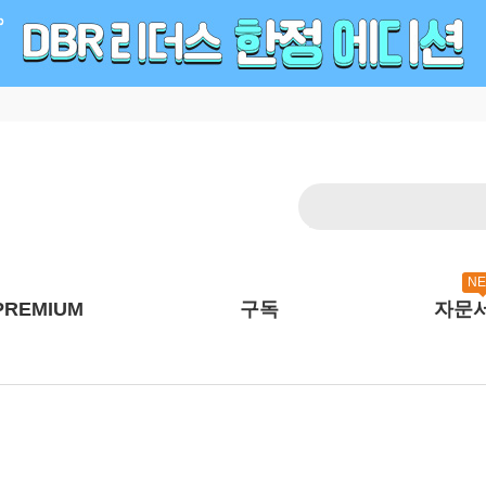
N
PREMIUM
구독
자문