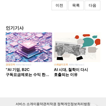
이전
목록
다음
인기기사
경영전략
스페셜리포트
2026년 5월 Issue 2
2026년 8월 Issue 1
“AI 기업, B2C
AI 시대, 철학이 다시
구독요금제로는 수익 한계
호출되는 이유
다른 사업 없이 AI 성장에만
의존 땐 위기”
서비스 소개
이용약관
저작권 정책
개인정보처리방침