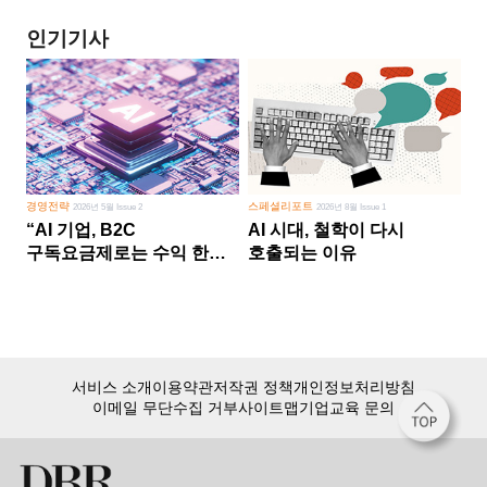
인기기사
경영전략
스페셜리포트
2026년 5월 Issue 2
2026년 8월 Issue 1
“AI 기업, B2C
AI 시대, 철학이 다시
구독요금제로는 수익 한계
호출되는 이유
다른 사업 없이 AI 성장에만
의존 땐 위기”
서비스 소개
이용약관
저작권 정책
개인정보처리방침
이메일 무단수집 거부
사이트맵
기업교육 문의