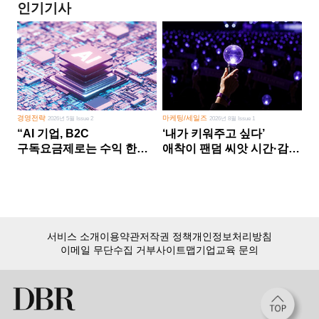
인기기사
경영전략
마케팅/세일즈
2026년 5월 Issue 2
2026년 8월 Issue 1
“AI 기업, B2C
‘내가 키워주고 싶다’
구독요금제로는 수익 한계
애착이 팬덤 씨앗 시간·감정
다른 사업 없이 AI 성장에만
쏟다 보면 ‘정체성
의존 땐 위기”
공동체’로
서비스 소개
이용약관
저작권 정책
개인정보처리방침
이메일 무단수집 거부
사이트맵
기업교육 문의